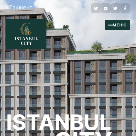
г.Ташкент
МЕНЮ
ISTANBUL